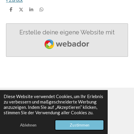
«
Zurück
T
T
T
T
e
e
e
e
i
i
i
i
l
l
l
l
e
e
e
e
Erstelle deine eigene Website mit
n
n
n
n
Webador
Diese Website verwendet Cookies, um Ihr Erlebnis
zu verbessern und maßgeschneiderte Werbung
Impressum
Datenschutzerklärung
anzuzeigen. Indem Sie auf „Akzeptieren“ klicken,
© 2025 Graf Engelbert von Berg-Ultramarathon
stimmen Sie der Verwendung aller Cookies zu.
Mit Unterstützung von
Webador
Ablehnen
Zustimmen