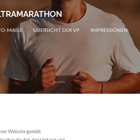
ULTRAMARATHON
FO-MAILS
ÜBERSICHT DER VP
IMPRESSIONEN
ieser Website gemäß
z über die Art, den Umfang und